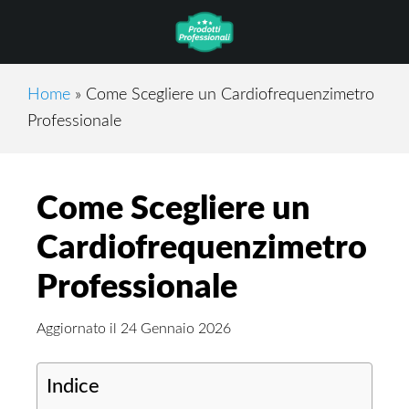
Skip
Skip
Skip
to
to
to
main
primary
footer
content
sidebar
Home
»
Come Scegliere un Cardiofrequenzimetro
Professionale
Come Scegliere un
Cardiofrequenzimetro
Professionale
Aggiornato il
24 Gennaio 2026
Indice