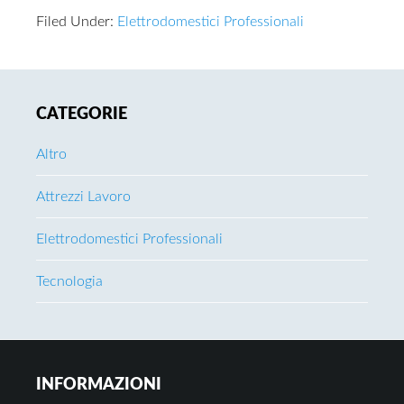
Filed Under:
Elettrodomestici Professionali
Primary
CATEGORIE
Sidebar
Altro
Attrezzi Lavoro
Elettrodomestici Professionali
Tecnologia
Footer
INFORMAZIONI