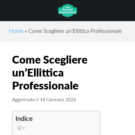
Skip
Skip
Skip
to
to
to
main
primary
footer
content
sidebar
Home
»
Come Scegliere un’Ellittica Professionale
Come Scegliere
un’Ellittica
Professionale
Aggiornato il
18 Gennaio 2026
Indice