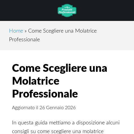
Skip
Skip
Skip
to
to
to
main
primary
footer
content
sidebar
Home
»
Come Scegliere una Molatrice
Professionale
Come Scegliere una
Molatrice
Professionale
Aggiornato il
26 Gennaio 2026
In questa guida mettiamo a disposizione alcuni
consigli su come scegliere una molatrice