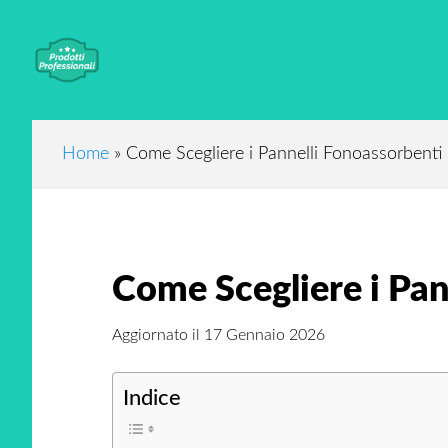
Skip
Skip
Skip
to
to
to
main
primary
footer
content
sidebar
Home
»
Come Scegliere i Pannelli Fonoassorbenti
Come Scegliere i Pan
Aggiornato il
17 Gennaio 2026
Indice