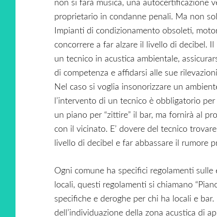
non si farà musica, una autocertificazione ve
proprietario in condanne penali. Ma non sol
Impianti di condizionamento obsoleti, motor
concorrere a far alzare il livello di decibel. 
un tecnico in acustica ambientale, assicurarsi
di competenza e affidarsi alle sue rilevazioni
Nel caso si voglia insonorizzare un ambient
l’intervento di un tecnico è obbligatorio per 
un piano per “zittire” il bar, ma fornirà al 
con il vicinato. E’ dovere del tecnico trovar
livello di decibel e far abbassare il rumore p
Ogni comune ha specifici regolamenti sulle e
locali, questi regolamenti si chiamano “Pia
specifiche e deroghe per chi ha locali e bar.
dell’individuazione della zona acustica di ap