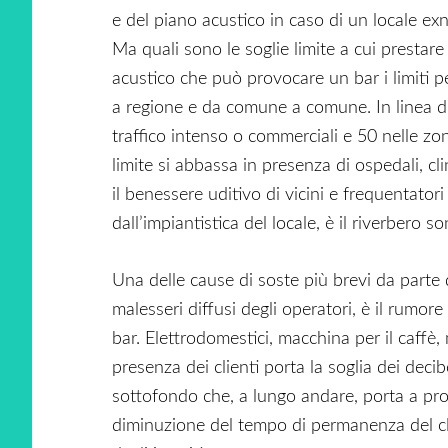
e del piano acustico in caso di un locale ex
Ma quali sono le soglie limite a cui presta
acustico che può provocare un bar i limiti 
a regione e da comune a comune. In linea d
traffico intenso o commerciali e 50 nelle zone
limite si abbassa in presenza di ospedali, c
il benessere uditivo di vicini e frequentato
dall’impiantistica del locale, è il riverbero 
Una delle cause di soste più brevi da parte d
malesseri diffusi degli operatori, è il rumore
bar. Elettrodomestici, macchina per il caffè, m
presenza dei clienti porta la soglia dei dec
sottofondo che, a lungo andare, porta a prob
diminuzione del tempo di permanenza del c