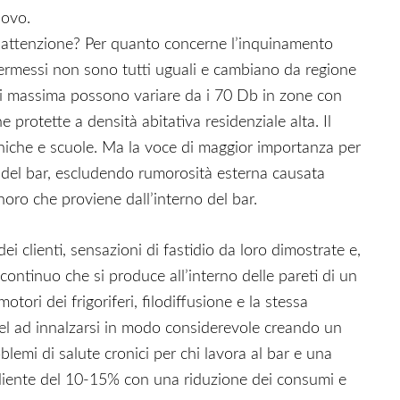
novo.
re attenzione? Per quanto concerne l’inquinamento
permessi non sono tutti uguali e cambiano da regione
i massima possono variare da i 70 Db in zone con
 protette a densità abitativa residenziale alta. Il
liniche e scuole. Ma la voce di maggior importanza per
ri del bar, escludendo rumorosità esterna causata
sonoro che proviene dall’interno del bar.
ei clienti, sensazioni di fastidio da loro dimostrate e,
 continuo che si produce all’interno delle pareti di un
otori dei frigoriferi, filodiffusione e la stessa
ibel ad innalzarsi in modo considerevole creando un
lemi di salute cronici per chi lavora al bar e una
liente del 10-15% con una riduzione dei consumi e