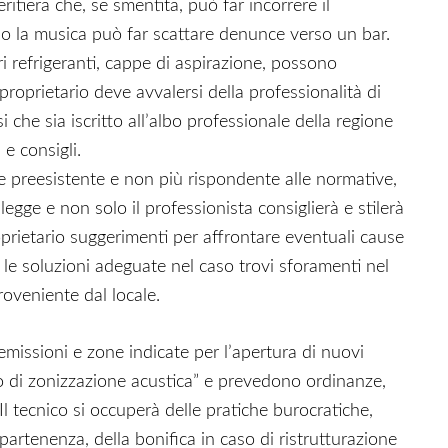
ritiera che, se smentita, può far incorrere il
o la musica può far scattare denunce verso un bar.
i refrigeranti, cappe di aspirazione, possono
Il proprietario deve avvalersi della professionalità di
 che sia iscritto all’albo professionale della regione
 e consigli.
e preesistente e non più rispondente alle normative,
legge e non solo il professionista consiglierà e stilerà
proprietario suggerimenti per affrontare eventuali cause
e le soluzioni adeguate nel caso trovi sforamenti nel
roveniente dal locale.
missioni e zone indicate per l’apertura di nuovi
no di zonizzazione acustica” e prevedono ordinanze,
 Il tecnico si occuperà delle pratiche burocratiche,
partenenza, della bonifica in caso di ristrutturazione