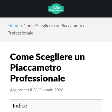
Skip
Skip
Skip
to
to
to
main
primary
footer
content
sidebar
Home
»
Come Scegliere un Piaccametro
Professionale
Come Scegliere un
Piaccametro
Professionale
Aggiornato il
23 Gennaio 2026
Indice