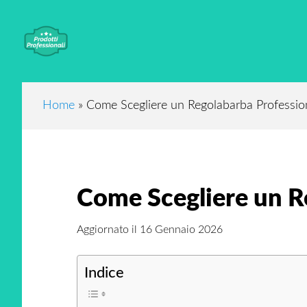
Skip
Skip
Skip
to
to
to
main
primary
footer
content
sidebar
Home
»
Come Scegliere un Regolabarba Professio
Come Scegliere un R
Aggiornato il
16 Gennaio 2026
Indice